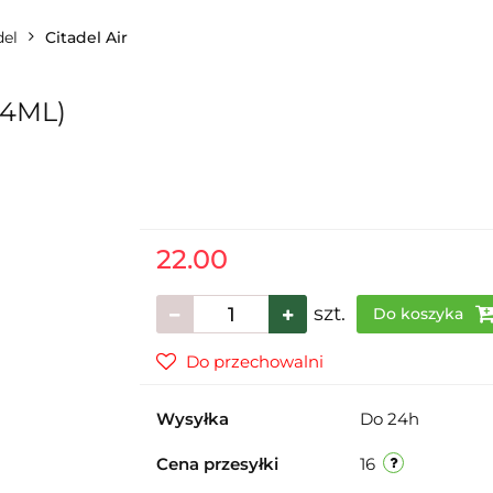
del
Citadel Air
24ML)
22.00
szt.
Do koszyka
Do przechowalni
Wysyłka
Do 24h
Cena przesyłki
16