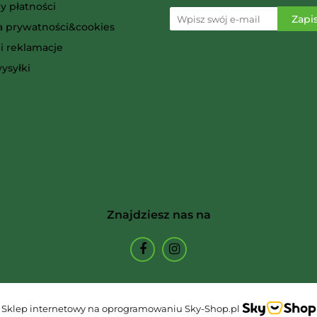
y płatności
ka prywatności&cookies
i reklamacje
Ammo
ysyłki
Arcane Tinmen
Znajdziesz nas na
Archon Studio
Sklep internetowy na oprogramowaniu Sky-Shop.pl