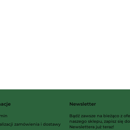
2 Pionki
Albi
macje
Newsletter
AMIGO Spiel
min
Bądź zawsze na bieżąco z ofe
naszego sklepu, zapisz się do
alizacji zamówienia i dostawy
Newslettera już teraz!