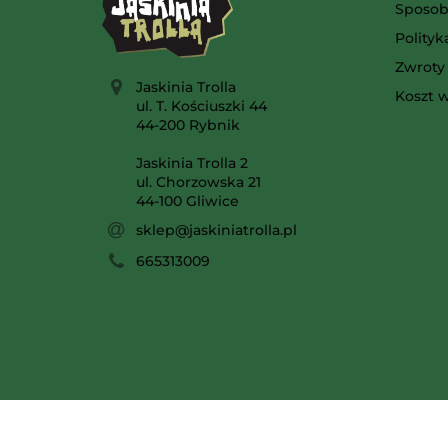
Sposob
Polity
Zwroty 
Jaskinia Trolla
Koszt w
ul. T. Kościuszki 44
44-200 Rybnik
Jaskinia Trolla 2
ul. Chorzowska 21
44-100 Gliwice
sklep@jaskiniatrolla.pl
665313009