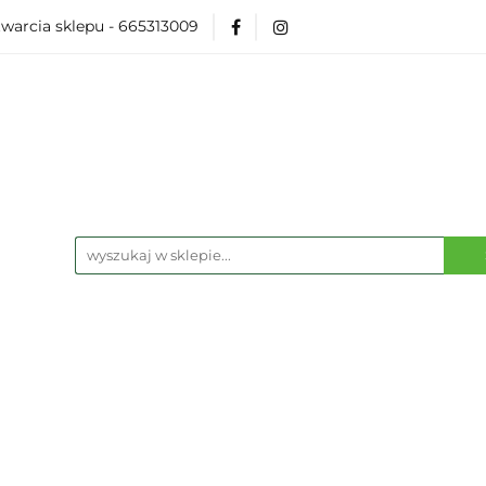
warcia sklepu - 665313009
Akcesoria
Modelarka
Karcianki
Planszó
ko Pop
Wydarzenia
ka
Karcianki
Planszówki
RPG
Książk