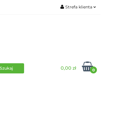
Strefa klienta
wki
RPG
Zaloguj się
Zarejestruj się
Dodaj zgłoszenie
0,00 zł
0
i
Funko Pop
Wydarzenia