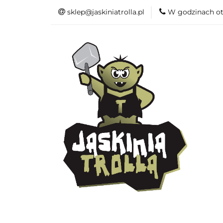
sklep@jaskiniatrolla.pl
W godzinach ot
Bitewniaki
Książki
Fun
Bitewniaki
Akcesoria
Modelar