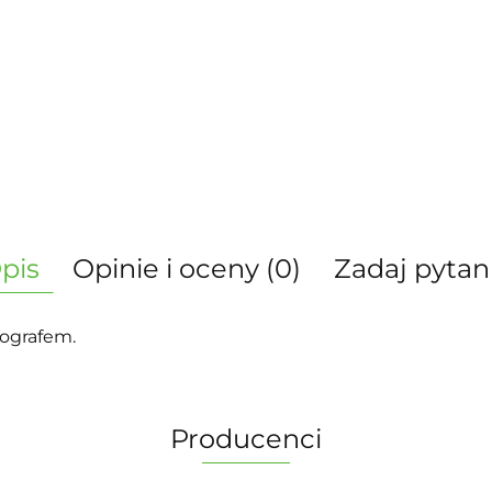
pis
Opinie i oceny (0)
Zadaj pytan
eografem.
Producenci