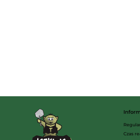
Infor
Regula
Czas re