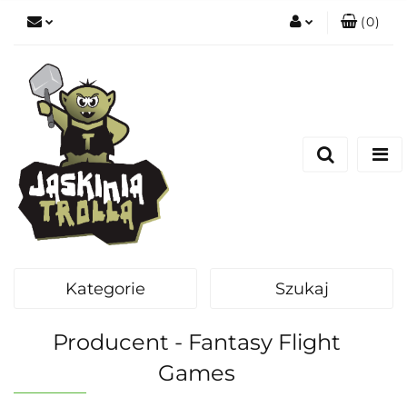
(
0
)
Zaloguj się
Zarejestruj się
Dodaj zgłoszenie
Kategorie
Szukaj
Producent - Fantasy Flight
Games