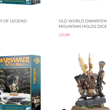
Produkt niedostępny
Produkt niedostępny
R OF LEGEND
OLD WORLD DWARFEN
MOUNTAIN HOLDS DICE
125.00