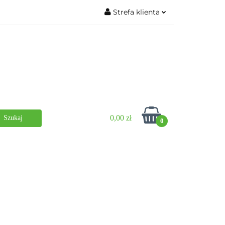
Strefa klienta
PG
Książki
Zaloguj się
Zarejestruj się
Dodaj zgłoszenie
0,00 zł
0
op
Wydarzenia