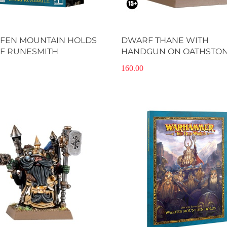
Produkt niedostępny
Produkt niedostępny
FEN MOUNTAIN HOLDS
DWARF THANE WITH
F RUNESMITH
HANDGUN ON OATHSTO
EXPERT KIT
160.00