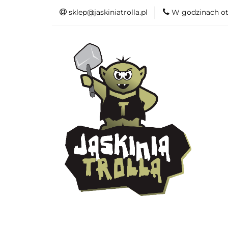
sklep@jaskiniatrolla.pl
W godzinach ot
Bitewniaki
Akc
Funko Pop
Wydar
Bitewniaki
Akcesoria
Modelarka