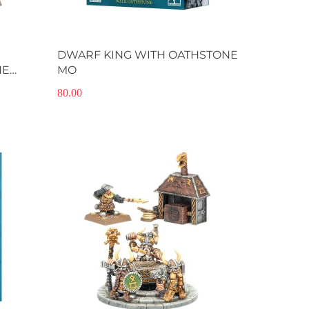
Produkt niedostępny
DWARF KING WITH OATHSTONE
NE
MO
80.00