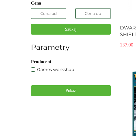
Cena
DWAR
Szukaj
SHIE
137.00
Parametry
Producent
Games workshop
Pokaż