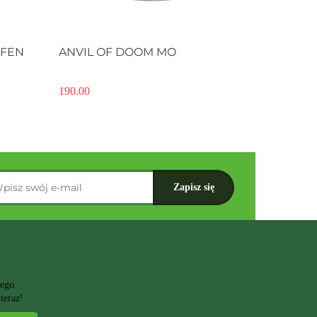
Produkt niedostępny
RFEN
ANVIL OF DOOM MO
190.00
zego
teraz!