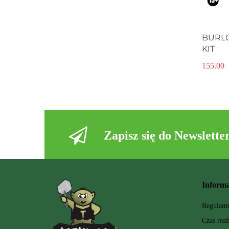
BURL
KIT
155.00
Zapisz się do Newslette
Informa
Regulam
Czas real