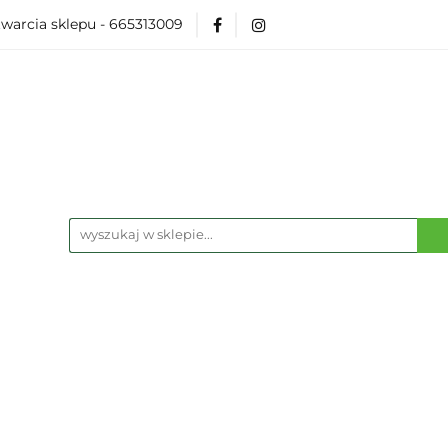
warcia sklepu - 665313009
esoria
Modelarka
Karcianki
Planszówki
R
zenia
Karcianki
Planszówki
RPG
Książki
Funko P