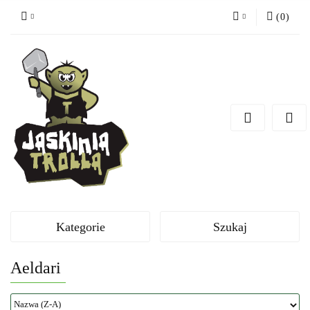
(
0
)
Zaloguj się
Zarejestruj się
Dodaj zgłoszenie
Kategorie
Szukaj
Aeldari