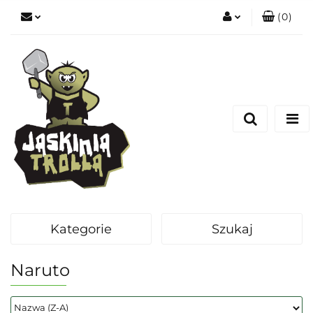
(
0
)
Zaloguj się
Zarejestruj się
Dodaj zgłoszenie
Kategorie
Szukaj
Naruto