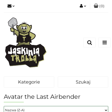
(
0
)
Zaloguj się
Zarejestruj się
Dodaj zgłoszenie
Kategorie
Szukaj
Avatar the Last Airbender