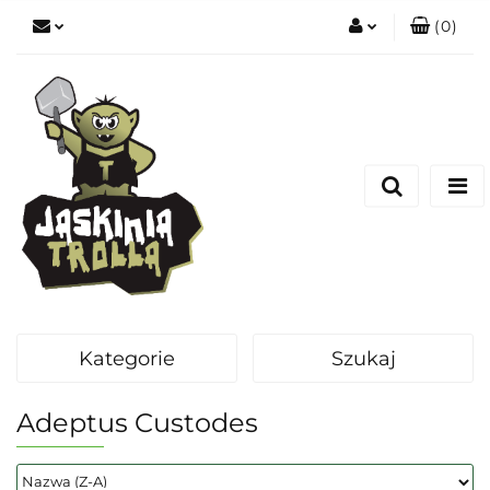
(
0
)
Zaloguj się
Zarejestruj się
Dodaj zgłoszenie
Kategorie
Szukaj
Adeptus Custodes