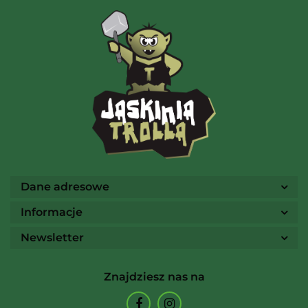
AMIGO Spiel
Ammo
Dane adresowe
Informacje
Newsletter
Arcane Tinmen
Znajdziesz nas na