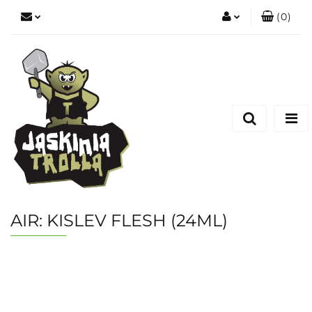
(
0
)
Zaloguj się
Zarejestruj się
Dodaj zgłoszenie
AIR: KISLEV FLESH (24ML)