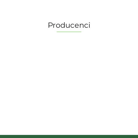
Producenci
2 Pionki
Albi