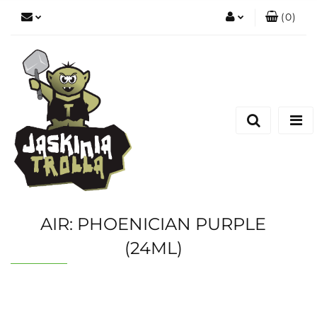
(
0
)
Zaloguj się
Zarejestruj się
Dodaj zgłoszenie
AIR: PHOENICIAN PURPLE
(24ML)