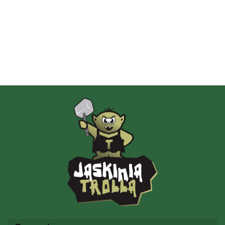
Albi
AMIGO Spiel
Ammo