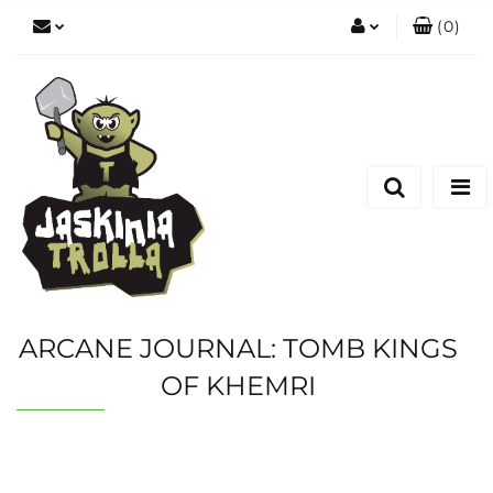
(
0
)
Zaloguj się
Zarejestruj się
Dodaj zgłoszenie
ARCANE JOURNAL: TOMB KINGS
OF KHEMRI