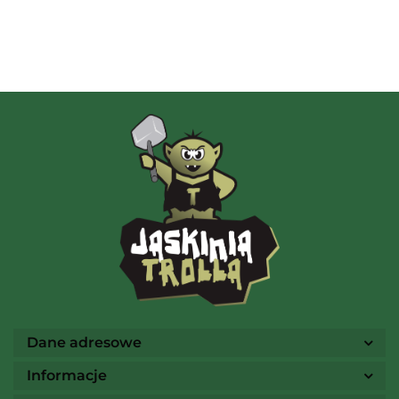
Albi
AMIGO Spiel
Ammo
Dane adresowe
Informacje