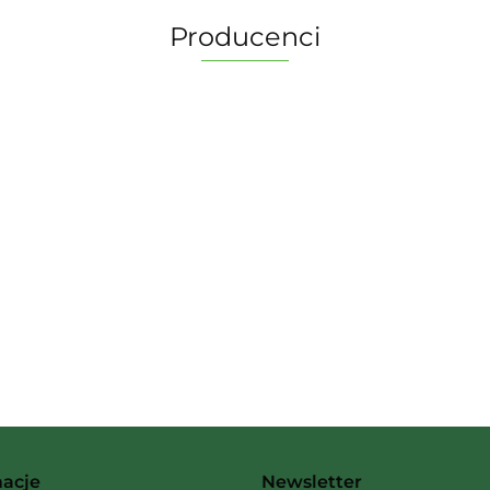
Producenci
2 Pionki
Albi
macje
Newsletter