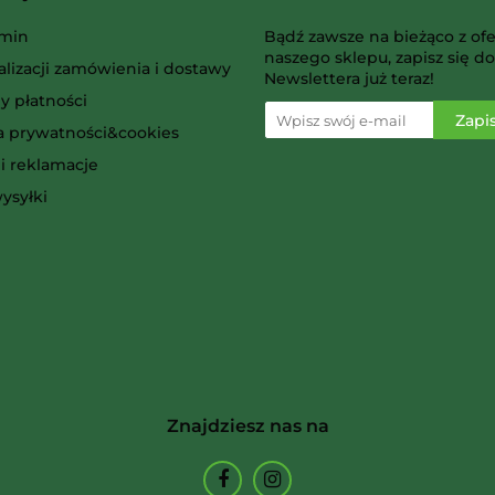
AMIGO Spiel
min
Bądź zawsze na bieżąco z ofe
naszego sklepu, zapisz się do
alizacji zamówienia i dostawy
Newslettera już teraz!
y płatności
ka prywatności&cookies
i reklamacje
Ammo
ysyłki
Arcane Tinmen
Znajdziesz nas na