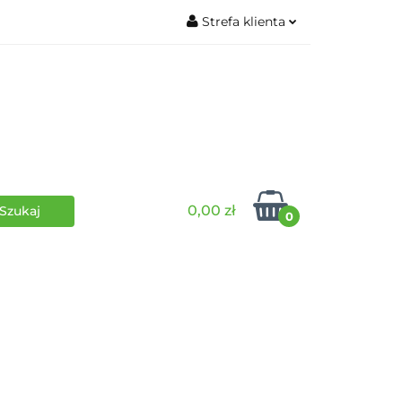
Strefa klienta
wki
RPG
Zaloguj się
Zarejestruj się
Dodaj zgłoszenie
0,00 zł
0
i
Funko Pop
Wydarzenia