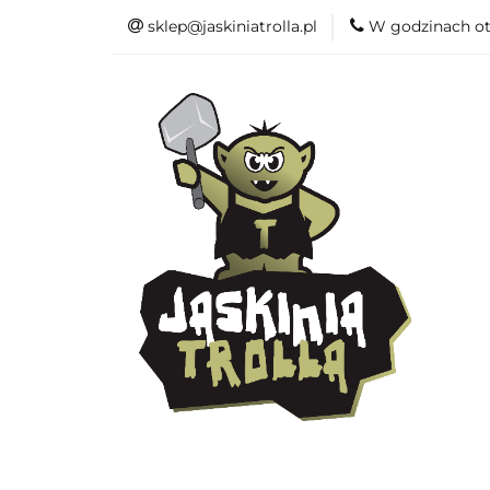
sklep@jaskiniatrolla.pl
W godzinach ot
Bitewniaki
Książki
Fun
Bitewniaki
Akcesoria
Modelar