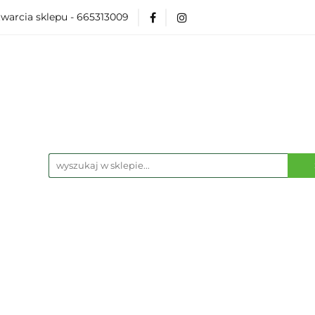
warcia sklepu - 665313009
Akcesoria
Modelarka
Karcianki
Planszó
ko Pop
Wydarzenia
ka
Karcianki
Planszówki
RPG
Książk