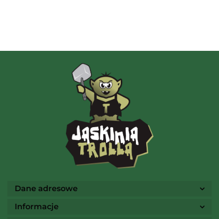
Albi
AMIGO Spiel
Ammo
Dane adresowe
Informacje