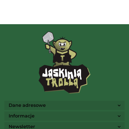
Albi
AMIGO Spiel
Ammo
Dane adresowe
Informacje
Newsletter