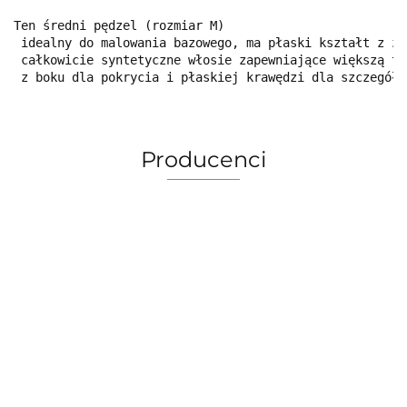
Ten średni pędzel (rozmiar M)
 idealny do malowania bazowego, ma płaski kształt z za
 całkowicie syntetyczne włosie zapewniające większą tr
 z boku dla pokrycia i płaskiej krawędzi dla szczegółó
Producenci
2 Pionki