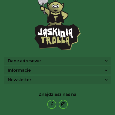
AMIGO Spiel
Ammo
Dane adresowe
Informacje
Newsletter
Arcane Tinmen
Znajdziesz nas na