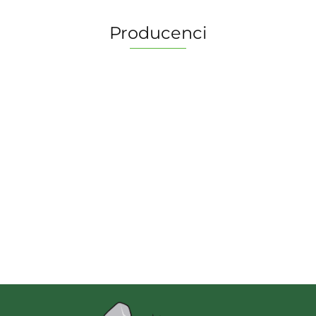
Producenci
2 Pionki
Albi