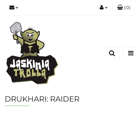
(
0
)
Zaloguj się
Zarejestruj się
Dodaj zgłoszenie
DRUKHARI: RAIDER