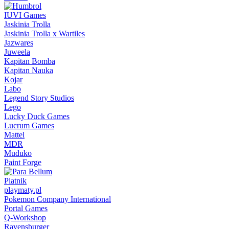
IUVI Games
Jaskinia Trolla
Jaskinia Trolla x Wartiles
Jazwares
Juweela
Kapitan Bomba
Kapitan Nauka
Kojar
Labo
Legend Story Studios
Lego
Lucky Duck Games
Lucrum Games
Mattel
MDR
Muduko
Paint Forge
Piatnik
playmaty.pl
Pokemon Company International
Portal Games
Q-Workshop
Ravensburger