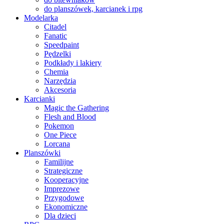
do planszówek, karcianek i rpg
Modelarka
Citadel
Fanatic
Speedpaint
Pędzelki
Podkłady i lakiery
Chemia
Narzędzia
Akcesoria
Karcianki
Magic the Gathering
Flesh and Blood
Pokemon
One Piece
Lorcana
Planszówki
Familijne
Strategiczne
Kooperacyjne
Imprezowe
Przygodowe
Ekonomiczne
Dla dzieci