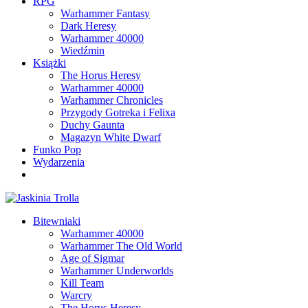
RPG
Warhammer Fantasy
Dark Heresy
Warhammer 40000
Wiedźmin
Książki
The Horus Heresy
Warhammer 40000
Warhammer Chronicles
Przygody Gotreka i Felixa
Duchy Gaunta
Magazyn White Dwarf
Funko Pop
Wydarzenia
Bitewniaki
Warhammer 40000
Warhammer The Old World
Age of Sigmar
Warhammer Underworlds
Kill Team
Warcry
The Horus Heresy