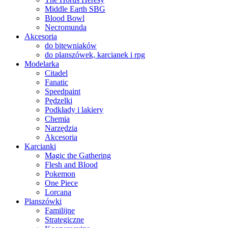
Middle Earth SBG
Blood Bowl
Necromunda
Akcesoria
do bitewniaków
do planszówek, karcianek i rpg
Modelarka
Citadel
Fanatic
Speedpaint
Pędzelki
Podkłady i lakiery
Chemia
Narzędzia
Akcesoria
Karcianki
Magic the Gathering
Flesh and Blood
Pokemon
One Piece
Lorcana
Planszówki
Familijne
Strategiczne