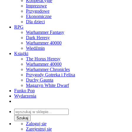
Kooperacyjne
Imprezowe
Przygodowe
Ekonomiczne
Dla dzieci
RPG
Warhammer Fantasy
Dark Heresy
Warhammer 40000
Wiedźmin
Książki
The Horus Heresy
Warhammer 40000
Warhammer Chronicles
Przygody Gotreka i Felixa
Duchy Gaunta
Magazyn White Dwarf
Funko Pop
Wydarzenia
Zaloguj się
Zarejestruj się