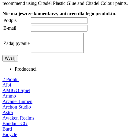
recommend using Citadel Plastic Glue and Citadel Colour paints.
Nie ma jeszcze komentarzy ani ocen dla tego produktu.
Podpis
E-mail
Zadaj pytanie
Wyślij
Producenci
2 Pionki
Albi
AMIGO Spiel
Ammo
Arcane Tinmen
Archon Studio
Astra
Awaken Realms
Bandai TCG
Bard
Bicycle