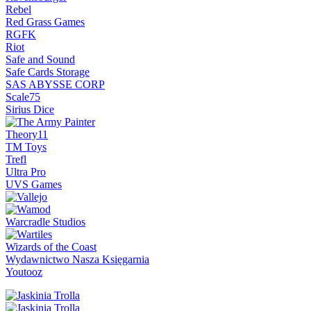
Rebel
Red Grass Games
RGFK
Riot
Safe and Sound
Safe Cards Storage
SAS ABYSSE CORP
Scale75
Sirius Dice
Theory11
TM Toys
Trefl
Ultra Pro
UVS Games
Warcradle Studios
Wizards of the Coast
Wydawnictwo Nasza Księgarnia
Youtooz