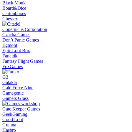
Black Monk
Board&Dice
Cartonboxes
Chessex
Copernicus Corporation
Czacha Games
Don’t Panic Games
Egmont
Epic Loot Box
Fanattik
Fantasy Flight Games
FoxGames
G3
Galakta
Gale Force Nine
Gamegenic
Gamers Grass
Gate Keeper Games
GeekGaming
Good Loot
Granna
Hasbro