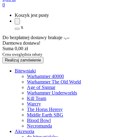
0
Koszyk jest pusty
x
Do bezpłatnej dostawy brakuje
-,--
Darmowa dostawa!
Suma
0,00 zł
Cena uwzględnia rabaty
Realizuj zamówienie
Bitewniaki
Warhammer 40000
Warhammer The Old World
Age of Sigmar
Warhammer Underworlds
Kill Team
Warcry
The Horus Heresy
Middle Earth SBG
Blood Bowl
Necromunda
Akcesoria
do bitewniaków