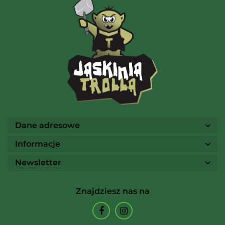
AMIGO Spiel
Ammo
Dane adresowe
Informacje
Newsletter
Arcane Tinmen
Znajdziesz nas na