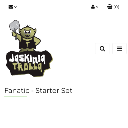
(
0
)
Zaloguj się
Zarejestruj się
Dodaj zgłoszenie
Fanatic - Starter Set