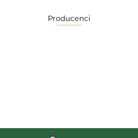
Producenci
2 Pionki
Albi