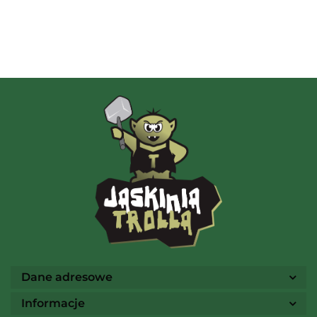
Albi
AMIGO Spiel
Ammo
Dane adresowe
Informacje