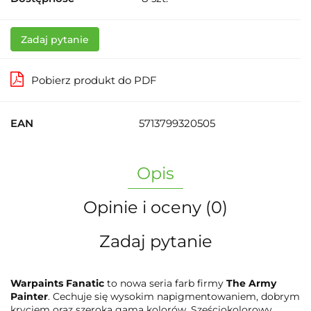
Zadaj pytanie
Pobierz produkt do PDF
EAN
5713799320505
Opis
Opinie i oceny (0)
Zadaj pytanie
Warpaints Fanatic
to nowa seria farb firmy
The Army
Painter
. Cechuje się wysokim napigmentowaniem, dobrym
kryciem oraz szeroką gamą kolorów. Sześciokolorowy