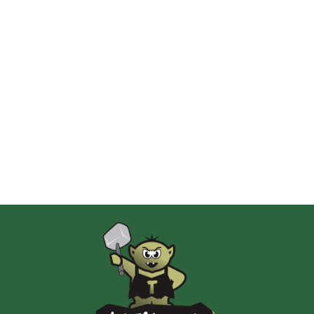
2 Pionki
Albi
AMIGO Spiel