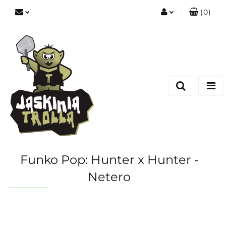
(
0
)
Zaloguj się
Zarejestruj się
Dodaj zgłoszenie
Funko Pop: Hunter x Hunter -
Netero