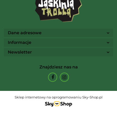
Ammo
Dane adresowe
Informacje
Newsletter
Arcane Tinmen
Znajdziesz nas na
Archon Studio
Sklep internetowy na oprogramowaniu Sky-Shop.pl