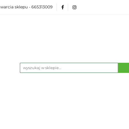
warcia sklepu - 665313009
Akcesoria
Modelarka
Karcianki
Planszó
ko Pop
Wydarzenia
ka
Karcianki
Planszówki
RPG
Książk