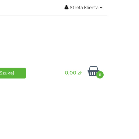
Strefa klienta
wki
RPG
Zaloguj się
Zarejestruj się
Dodaj zgłoszenie
0,00 zł
0
i
Funko Pop
Wydarzenia