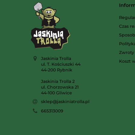
Infor
Regula
Czas re
Sposob
Polity
Zwroty 
Jaskinia Trolla
Koszt w
ul. T. Kościuszki 44
44-200 Rybnik
Jaskinia Trolla 2
ul. Chorzowska 21
44-100 Gliwice
sklep@jaskiniatrolla.pl
665313009