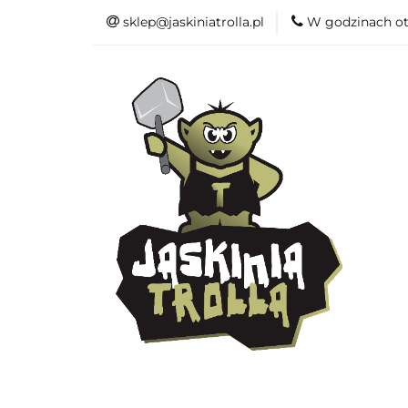
sklep@jaskiniatrolla.pl
W godzinach ot
Bitewniaki
Książki
Fun
Bitewniaki
Akcesoria
Modelar