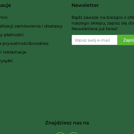
macje
Newsletter
AMIGO Spiel
min
Bądź zawsze na bieżąco z ofe
naszego sklepu, zapisz się do
alizacji zamówienia i dostawy
Newslettera już teraz!
y płatności
ka prywatności&cookies
i reklamacje
Ammo
ysyłki
Arcane Tinmen
Znajdziesz nas na