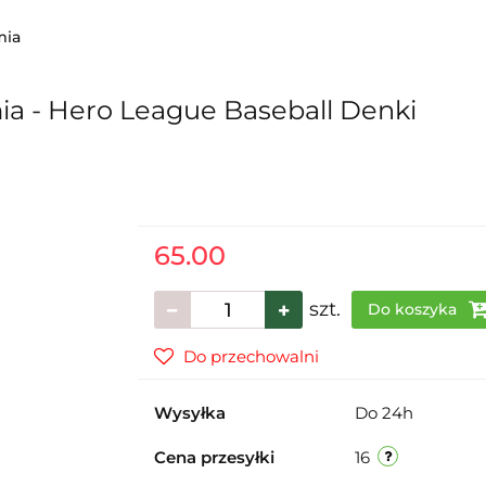
mia
a - Hero League Baseball Denki
65.00
szt.
Do koszyka
Do przechowalni
Wysyłka
Do 24h
Cena przesyłki
16