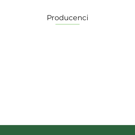
Producenci
2 Pionki
Albi