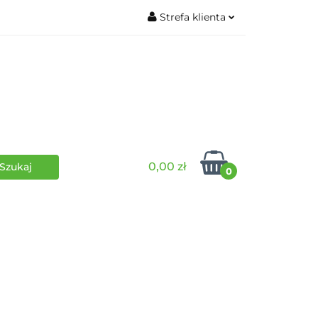
Strefa klienta
wki
RPG
Zaloguj się
Zarejestruj się
Dodaj zgłoszenie
0,00 zł
0
i
Funko Pop
Wydarzenia