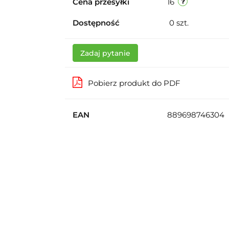
Cena przesyłki
16
Dostępność
0
szt.
Zadaj pytanie
Pobierz produkt do PDF
EAN
889698746304