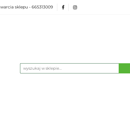
warcia sklepu - 665313009
Akcesoria
Modelarka
Karcianki
Planszó
ko Pop
Wydarzenia
ka
Karcianki
Planszówki
RPG
Książk