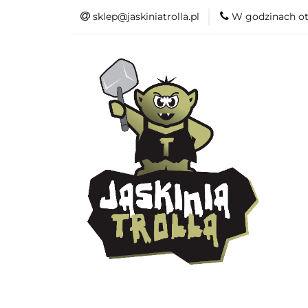
sklep@jaskiniatrolla.pl
W godzinach ot
Bitewniaki
Książki
Fun
Bitewniaki
Akcesoria
Modelar