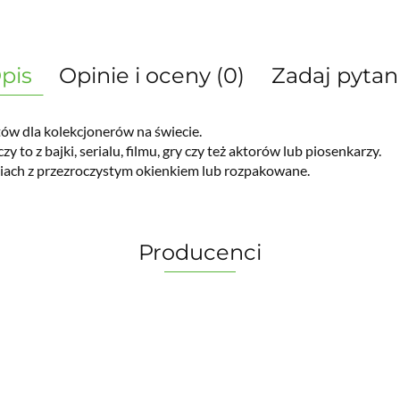
pis
Opinie i oceny (0)
Zadaj pytan
ów dla kolekcjonerów na świecie.
zy to z bajki, serialu, filmu, gry czy też aktorów lub piosenkarzy.
iach z przezroczystym okienkiem lub rozpakowane.
Producenci
2 Pionki