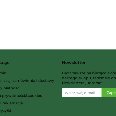
Albi
macje
Newsletter
AMIGO Spiel
min
Bądź zawsze na bieżąco z ofe
naszego sklepu, zapisz się do
alizacji zamówienia i dostawy
Newslettera już teraz!
y płatności
ka prywatności&cookies
i reklamacje
Ammo
ysyłki