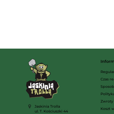
Infor
Regula
Czas re
Sposob
Polity
Zwroty 
Jaskinia Trolla
Koszt w
ul. T. Kościuszki 44