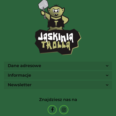
AMIGO Spiel
Ammo
Dane adresowe
Informacje
Newsletter
Arcane Tinmen
Znajdziesz nas na