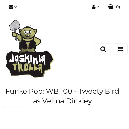
(
0
)
Zaloguj się
Zarejestruj się
Dodaj zgłoszenie
Funko Pop: WB 100 - Tweety Bird
as Velma Dinkley