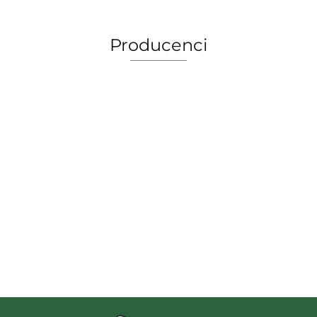
Producenci
2 Pionki
Albi