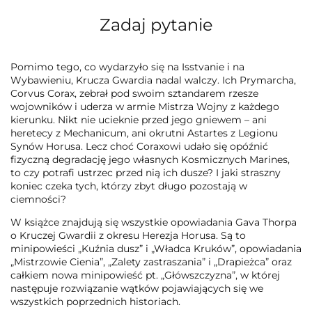
Zadaj pytanie
Pomimo tego, co wydarzyło się na Isstvanie i na
Wybawieniu, Krucza Gwardia nadal walczy. Ich Prymarcha,
Corvus Corax, zebrał pod swoim sztandarem rzesze
wojowników i uderza w armie Mistrza Wojny z każdego
kierunku. Nikt nie ucieknie przed jego gniewem – ani
heretecy z Mechanicum, ani okrutni Astartes z Legionu
Synów Horusa. Lecz choć Coraxowi udało się opóźnić
fizyczną degradację jego własnych Kosmicznych Marines,
to czy potrafi ustrzec przed nią ich dusze? I jaki straszny
koniec czeka tych, którzy zbyt długo pozostają w
ciemności?
W książce znajdują się wszystkie opowiadania Gava Thorpa
o Kruczej Gwardii z okresu Herezja Horusa. Są to
minipowieści „Kuźnia dusz” i „Władca Kruków”, opowiadania
„Mistrzowie Cienia”, „Zalety zastraszania” i „Drapieżca” oraz
całkiem nowa minipowieść pt. „Główszczyzna”, w której
następuje rozwiązanie wątków pojawiających się we
wszystkich poprzednich historiach.