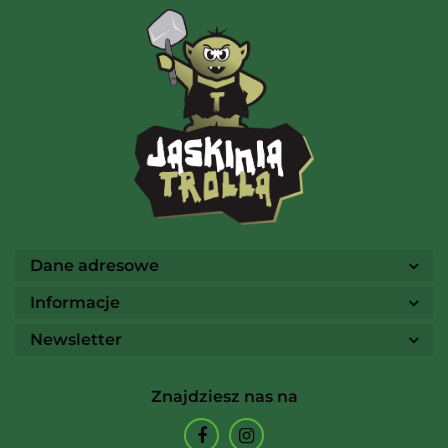
AMIGO Spiel
Ammo
Dane adresowe
Informacje
Newsletter
Arcane Tinmen
Znajdziesz nas na