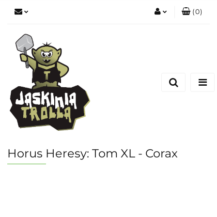
(
0
)
Zaloguj się
Zarejestruj się
Dodaj zgłoszenie
Horus Heresy: Tom XL - Corax