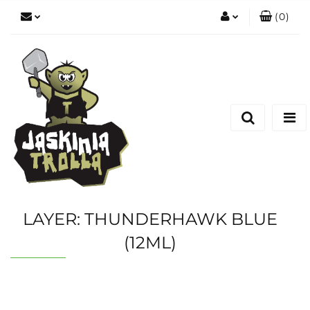
(
0
)
Zaloguj się
Zarejestruj się
Dodaj zgłoszenie
LAYER: THUNDERHAWK BLUE
(12ML)