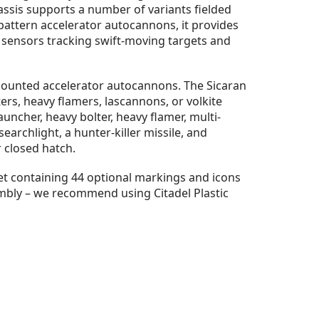
sis supports a number of variants fielded
pattern accelerator autocannons, it provides
ed sensors tracking swift-moving targets and
t-mounted accelerator autocannons. The Sicaran
ers, heavy flamers, lascannons, or volkite
ncher, heavy bolter, heavy flamer, multi-
searchlight, a hunter-killer missile, and
 closed hatch.
eet containing 44 optional markings and icons
embly – we recommend using Citadel Plastic