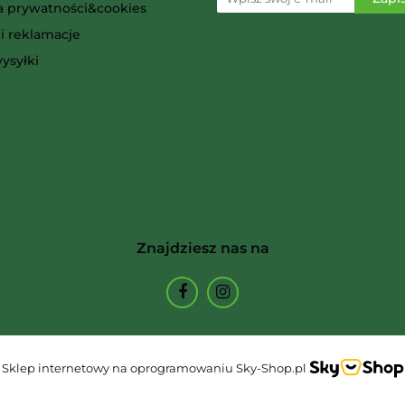
ka prywatności&cookies
i reklamacje
Ammo
ysyłki
Arcane Tinmen
Znajdziesz nas na
Archon Studio
Sklep internetowy na oprogramowaniu Sky-Shop.pl