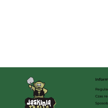
Infor
Regula
Czas re
Sposob