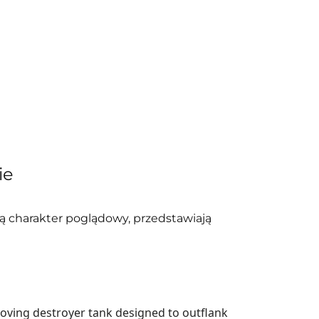
ie
ją charakter poglądowy, przedstawiają
moving destroyer tank designed to outflank