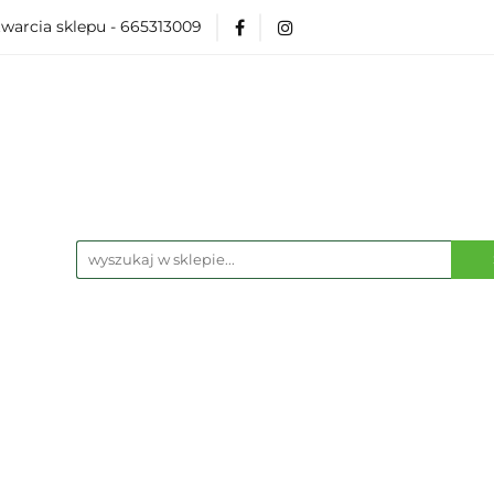
warcia sklepu - 665313009
Akcesoria
Modelarka
Karcianki
Planszó
ko Pop
Wydarzenia
ka
Karcianki
Planszówki
RPG
Książk