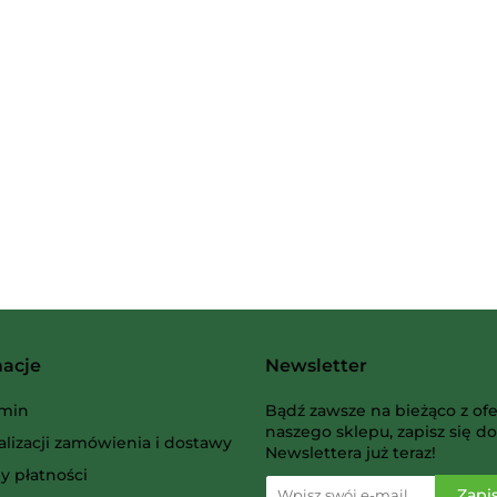
2 Pionki
Albi
macje
Newsletter
AMIGO Spiel
min
Bądź zawsze na bieżąco z ofe
naszego sklepu, zapisz się do
alizacji zamówienia i dostawy
Newslettera już teraz!
y płatności