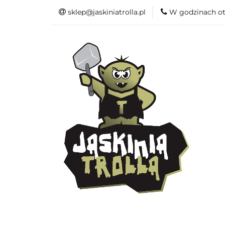
sklep@jaskiniatrolla.pl
W godzinach ot
Bitewniaki
Książki
Fun
Bitewniaki
Akcesoria
Modelar