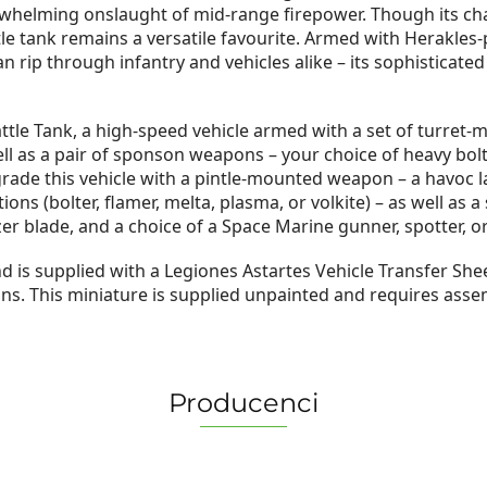
helming onslaught of mid-range firepower. Though its chas
le tank remains a versatile favourite. Armed with Herakles-
an rip through infantry and vehicles alike – its sophisticat
 Battle Tank, a high-speed vehicle armed with a set of turre
ell as a pair of sponson weapons – your choice of heavy bolt
rade this vehicle with a pintle-mounted weapon – a havoc lau
ns (bolter, flamer, melta, plasma, or volkite) – as well as a 
r blade, and a choice of a Space Marine gunner, spotter, or
d is supplied with a Legiones Astartes Vehicle Transfer Sh
ions. This miniature is supplied unpainted and requires ass
Producenci