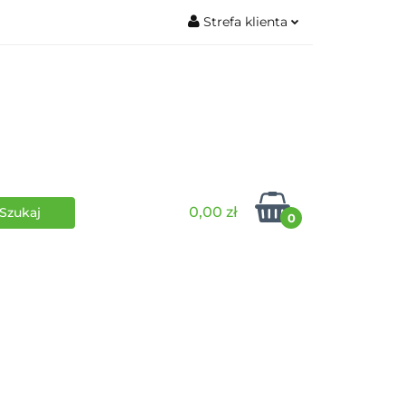
Strefa klienta
wki
RPG
Zaloguj się
Zarejestruj się
Dodaj zgłoszenie
0,00 zł
0
i
Funko Pop
Wydarzenia