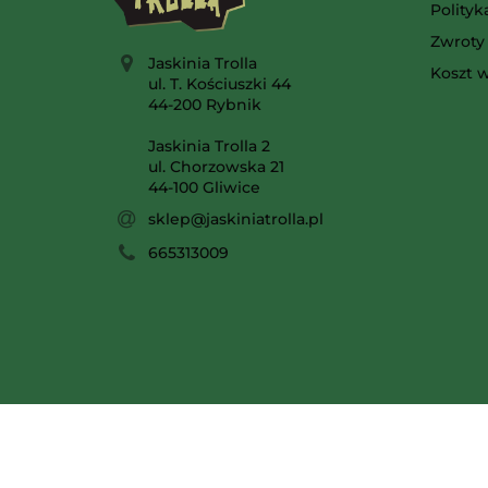
Polity
Zwroty 
Jaskinia Trolla
Koszt w
ul. T. Kościuszki 44
44-200 Rybnik
Jaskinia Trolla 2
ul. Chorzowska 21
44-100 Gliwice
sklep@jaskiniatrolla.pl
665313009