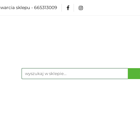
warcia sklepu - 665313009
Akcesoria
Modelarka
Karcianki
Planszó
ko Pop
Wydarzenia
ka
Karcianki
Planszówki
RPG
Książk