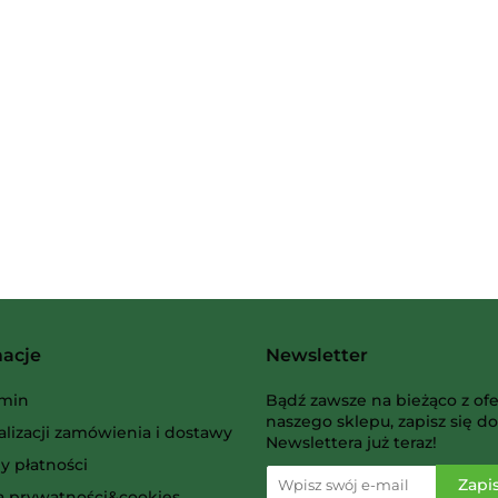
2 Pionki
Albi
macje
Newsletter
AMIGO Spiel
min
Bądź zawsze na bieżąco z ofe
naszego sklepu, zapisz się do
alizacji zamówienia i dostawy
Newslettera już teraz!
y płatności
ka prywatności&cookies