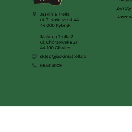
Zwroty 
Jaskinia Trolla
Koszt w
ul. T. Kościuszki 44
44-200 Rybnik
Jaskinia Trolla 2
ul. Chorzowska 21
44-100 Gliwice
sklep@jaskiniatrolla.pl
665313009