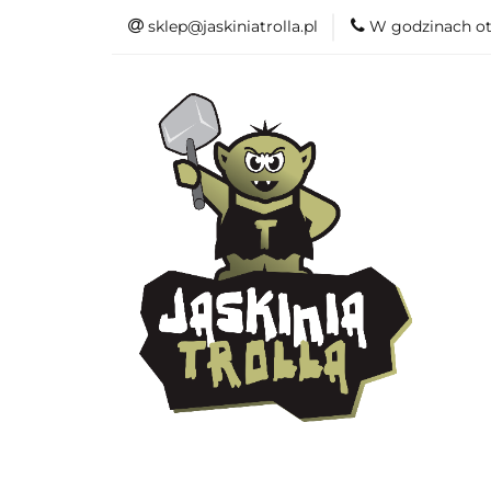
sklep@jaskiniatrolla.pl
W godzinach ot
Bitewniaki
Książki
Fun
Bitewniaki
Akcesoria
Modelar