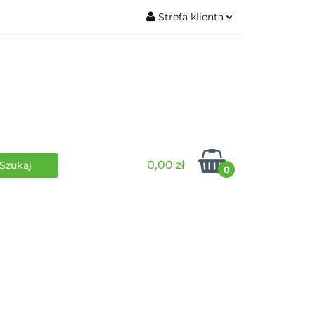
Strefa klienta
wki
RPG
Zaloguj się
Zarejestruj się
Dodaj zgłoszenie
0,00 zł
0
i
Funko Pop
Wydarzenia