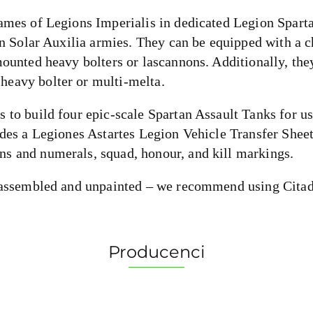
games of Legions Imperialis in dedicated Legion Spar
s in Solar Auxilia armies. They can be equipped with a
mounted heavy bolters or lascannons. Additionally, they
heavy bolter or multi-melta.
s to build four epic-scale Spartan Assault Tanks for
udes a Legiones Astartes Legion Vehicle Transfer Sheet
s and numerals, squad, honour, and kill markings.
unassembled and unpainted – we recommend using Citade
Producenci