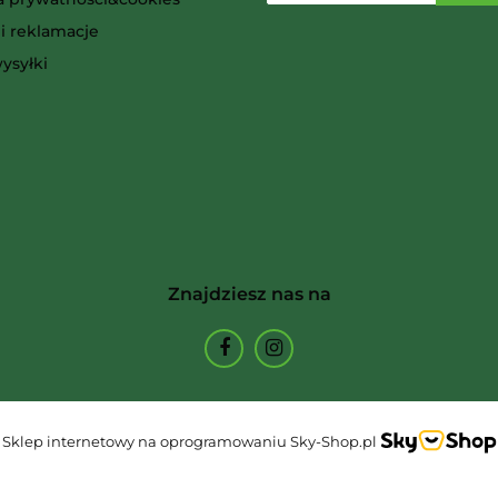
i reklamacje
Ammo
ysyłki
Arcane Tinmen
Znajdziesz nas na
Archon Studio
Sklep internetowy na oprogramowaniu Sky-Shop.pl