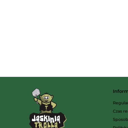
Infor
Regula
Czas re
Sposob
Polity