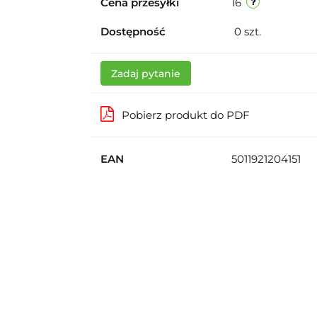
Cena przesyłki
16
Dostępność
0
szt.
Zadaj pytanie
Pobierz produkt do PDF
EAN
5011921204151