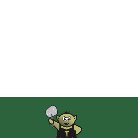
2 Pionki
Albi
AMIGO Spiel