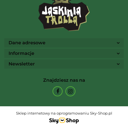
Ammo
Dane adresowe
Informacje
Newsletter
Arcane Tinmen
Znajdziesz nas na
Archon Studio
Sklep internetowy na oprogramowaniu Sky-Shop.pl