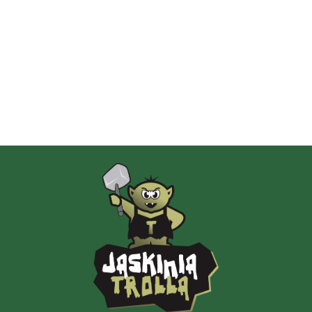
Albi
AMIGO Spiel
Ammo