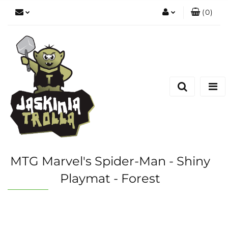
(
0
)
Zaloguj się
Zarejestruj się
Dodaj zgłoszenie
MTG Marvel's Spider-Man - Shiny
Playmat - Forest