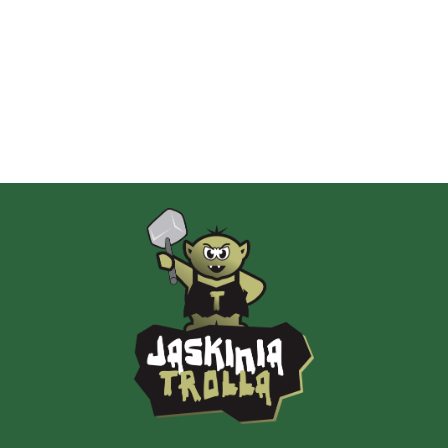
Albi
AMIGO Spiel
Ammo