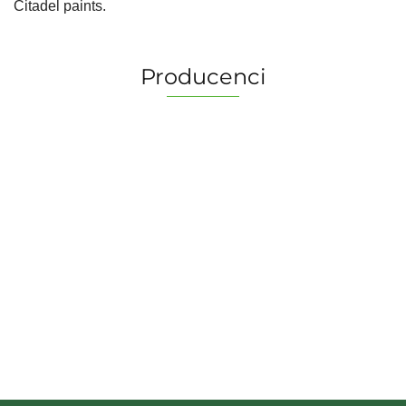
Citadel paints.
Producenci
2 Pionki
Albi