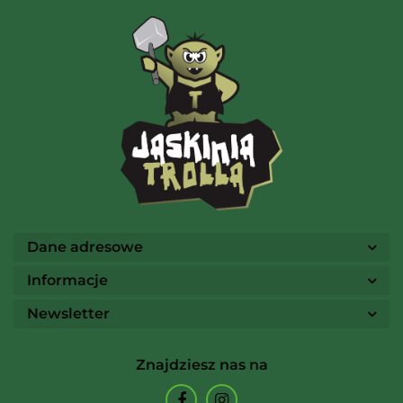
AMIGO Spiel
Ammo
Dane adresowe
Informacje
Newsletter
Arcane Tinmen
Znajdziesz nas na