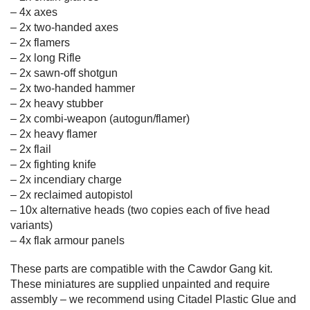
– 4x axes
– 2x two-handed axes
– 2x flamers
– 2x long Rifle
– 2x sawn-off shotgun
– 2x two-handed hammer
– 2x heavy stubber
– 2x combi-weapon (autogun/flamer)
– 2x heavy flamer
– 2x flail
– 2x fighting knife
– 2x incendiary charge
– 2x reclaimed autopistol
– 10x alternative heads (two copies each of five head
variants)
– 4x flak armour panels
These parts are compatible with the Cawdor Gang kit.
These miniatures are supplied unpainted and require
assembly – we recommend using Citadel Plastic Glue and