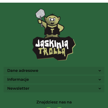
AMIGO Spiel
Ammo
Dane adresowe
Informacje
Newsletter
Arcane Tinmen
Znajdziesz nas na