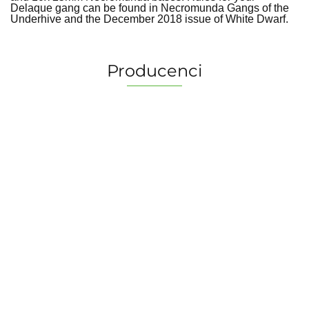
Delaque gang can be found in Necromunda Gangs of the
Underhive and the December 2018 issue of White Dwarf.
Producenci
2 Pionki
Albi