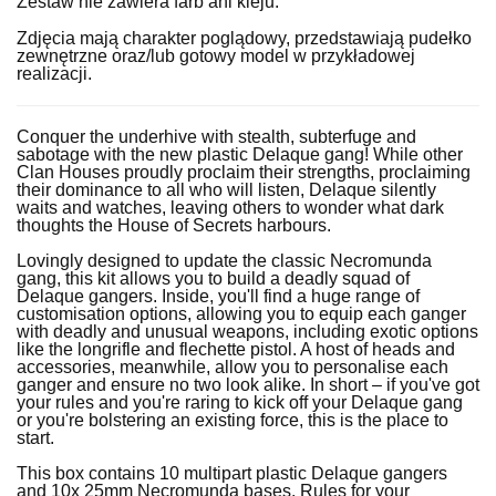
Zestaw nie zawiera farb ani kleju.
Zdjęcia mają charakter poglądowy, przedstawiają pudełko
zewnętrzne oraz/lub gotowy model w przykładowej
realizacji.
Conquer the underhive with stealth, subterfuge and
sabotage with the new plastic Delaque gang! While other
Clan Houses proudly proclaim their strengths, proclaiming
their dominance to all who will listen, Delaque silently
waits and watches, leaving others to wonder what dark
thoughts the House of Secrets harbours.
Lovingly designed to update the classic Necromunda
gang, this kit allows you to build a deadly squad of
Delaque gangers. Inside, you'll find a huge range of
customisation options, allowing you to equip each ganger
with deadly and unusual weapons, including exotic options
like the longrifle and flechette pistol. A host of heads and
accessories, meanwhile, allow you to personalise each
ganger and ensure no two look alike. In short – if you've got
your rules and you're raring to kick off your Delaque gang
or you're bolstering an existing force, this is the place to
start.
This box contains 10 multipart plastic Delaque gangers
and 10x 25mm Necromunda bases. Rules for your