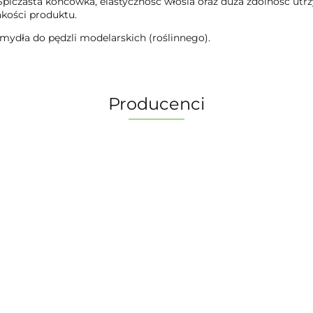
piczasta końcówka, elastyczność włosia oraz duża zdolność utrzy
akości produktu.
ydła do pędzli modelarskich (roślinnego).
Producenci
2 Pionki
Albi