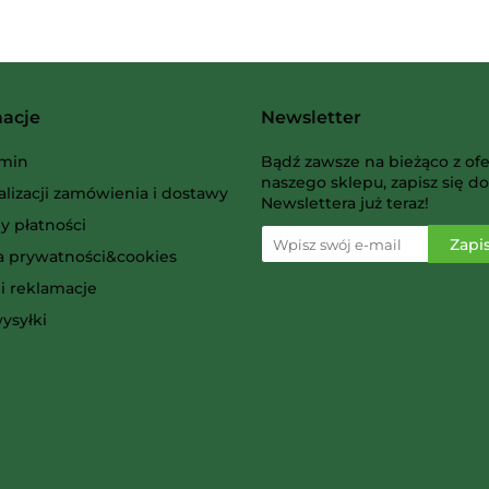
macje
Newsletter
AMIGO Spiel
min
Bądź zawsze na bieżąco z ofe
naszego sklepu, zapisz się do
alizacji zamówienia i dostawy
Newslettera już teraz!
y płatności
ka prywatności&cookies
i reklamacje
Ammo
ysyłki
Arcane Tinmen