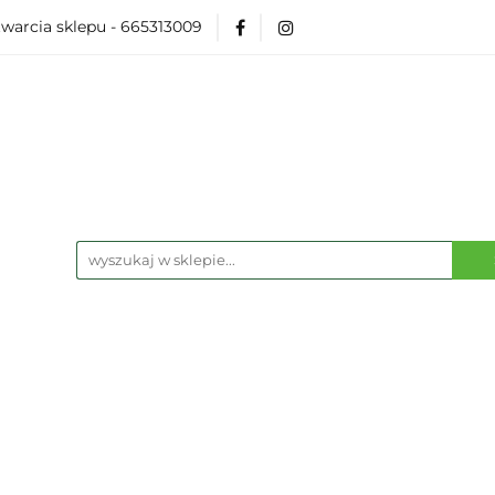
warcia sklepu - 665313009
Akcesoria
Modelarka
Karcianki
Planszó
ko Pop
Wydarzenia
ka
Karcianki
Planszówki
RPG
Książk