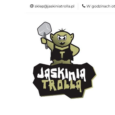
sklep@jaskiniatrolla.pl
W godzinach ot
Bitewniaki
Książki
Fun
Bitewniaki
Akcesoria
Modelar