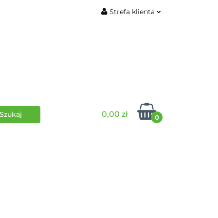
Strefa klienta
wki
RPG
Zaloguj się
Zarejestruj się
Dodaj zgłoszenie
0,00 zł
0
i
Funko Pop
Wydarzenia