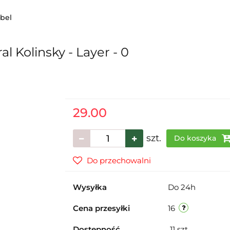
bel
l Kolinsky - Layer - 0
29.00
szt.
Do koszyka
Do przechowalni
Wysyłka
Do 24h
Cena przesyłki
16
Dostępność
11
szt.