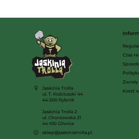
Infor
Regula
Czas re
Sposob
Polity
Zwroty 
Jaskinia Trolla
Koszt w
ul. T. Kościuszki 44
44-200 Rybnik
Jaskinia Trolla 2
ul. Chorzowska 21
44-100 Gliwice
sklep@jaskiniatrolla.pl