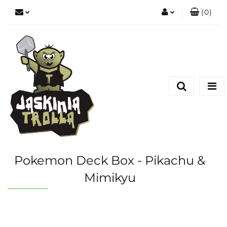
(
0
)
Zaloguj się
Zarejestruj się
Dodaj zgłoszenie
Pokemon Deck Box - Pikachu &
Mimikyu