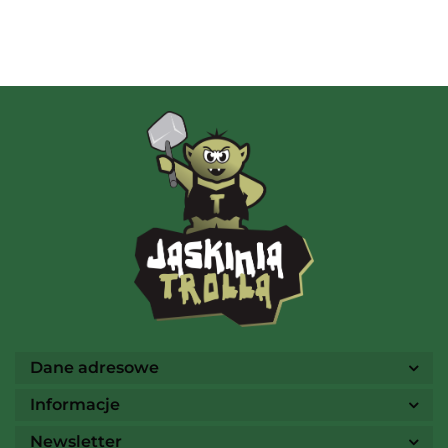
Albi
AMIGO Spiel
Ammo
Dane adresowe
Informacje
Newsletter