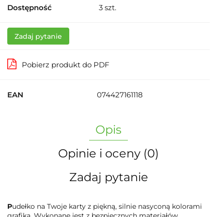
Dostępność
3
szt.
Zadaj pytanie
Pobierz produkt do PDF
EAN
074427161118
Opis
Opinie i oceny (0)
Zadaj pytanie
P
udełko na Twoje karty z piękną, silnie nasyconą kolorami
grafiką. Wykonane jest z bezpiecznych materiałów