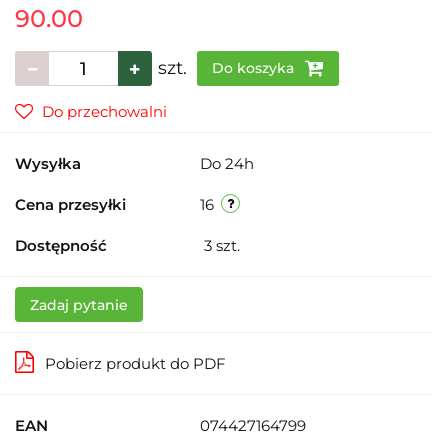
90.00
szt.
Do koszyka
Do przechowalni
Wysyłka
Do 24h
Cena przesyłki
16
Dostępność
3
szt.
Zadaj pytanie
Pobierz produkt do PDF
EAN
074427164799