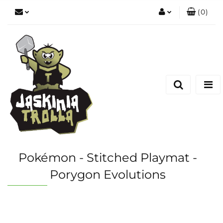
(
0
)
Zaloguj się
Zarejestruj się
Dodaj zgłoszenie
Pokémon - Stitched Playmat -
Porygon Evolutions