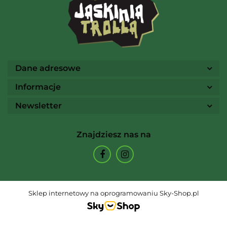
Ammo
Dane adresowe
Informacje
Newsletter
Arcane Tinmen
Znajdziesz nas na
Archon Studio
Sklep internetowy na oprogramowaniu Sky-Shop.pl