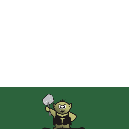
2 Pionki
Albi
AMIGO Spiel