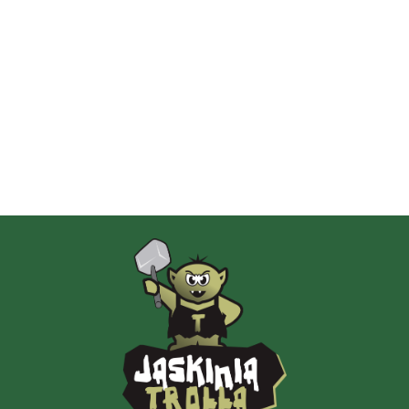
2 Pionki
Albi
AMIGO Spiel