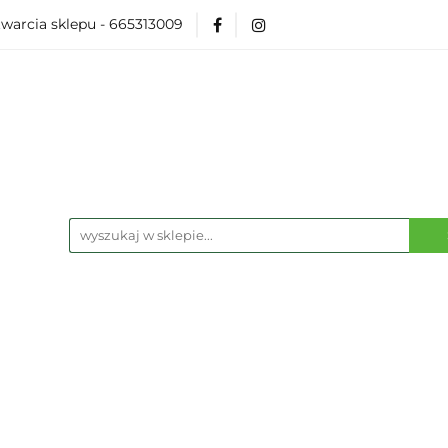
warcia sklepu - 665313009
Akcesoria
Modelarka
Karcianki
Planszó
ko Pop
Wydarzenia
ka
Karcianki
Planszówki
RPG
Książk