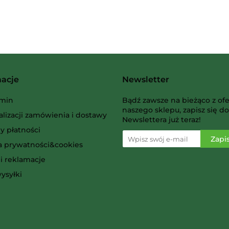
Albi
macje
Newsletter
AMIGO Spiel
min
Bądź zawsze na bieżąco z ofe
naszego sklepu, zapisz się do
alizacji zamówienia i dostawy
Newslettera już teraz!
y płatności
ka prywatności&cookies
i reklamacje
Ammo
ysyłki