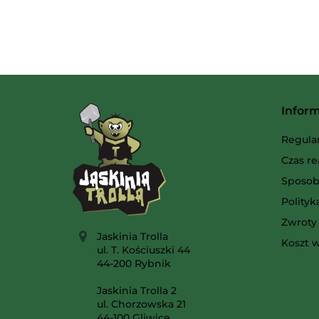
Infor
Regula
Czas re
Sposob
Polity
Zwroty 
Jaskinia Trolla
Koszt w
ul. T. Kościuszki 44
44-200 Rybnik
Jaskinia Trolla 2
ul. Chorzowska 21
44-100 Gliwice