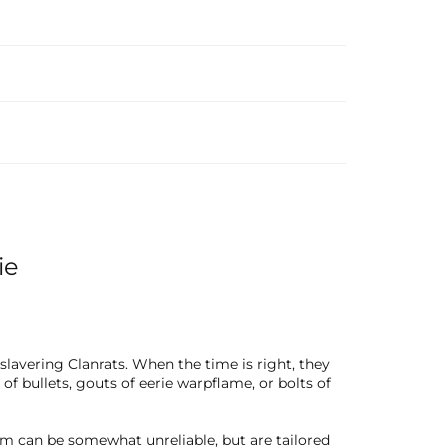
ie
avering Clanrats. When the time is right, they
f bullets, gouts of eerie warpflame, or bolts of
hem can be somewhat unreliable, but are tailored