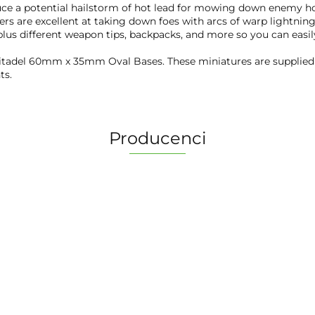
duce a potential hailstorm of hot lead for mowing down enemy h
 are excellent at taking down foes with arcs of warp lightning. 
lus different weapon tips, backpacks, and more so you can easily
x Citadel 60mm x 35mm Oval Bases. These miniatures are suppl
ts.
Producenci
2 Pionki