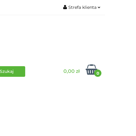
Strefa klienta
wki
RPG
Zaloguj się
Zarejestruj się
Dodaj zgłoszenie
0,00 zł
0
i
Funko Pop
Wydarzenia