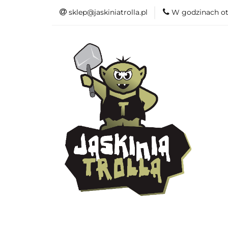
sklep@jaskiniatrolla.pl
W godzinach ot
Bitewniaki
Książki
Fun
Bitewniaki
Akcesoria
Modelar