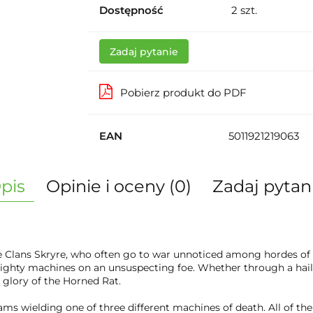
Dostępność
2
szt.
Zadaj pytanie
Pobierz produkt do PDF
EAN
5011921219063
pis
Opinie i oceny (0)
Zadaj pytan
lans Skryre, who often go to war unnoticed among hordes of sl
ighty machines on an unsuspecting foe. Whether through a hail o
 glory of the Horned Rat.
eams wielding one of three different machines of death. All of t