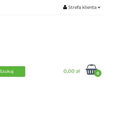
Strefa klienta
wki
RPG
Zaloguj się
Zarejestruj się
Dodaj zgłoszenie
0,00 zł
0
i
Funko Pop
Wydarzenia