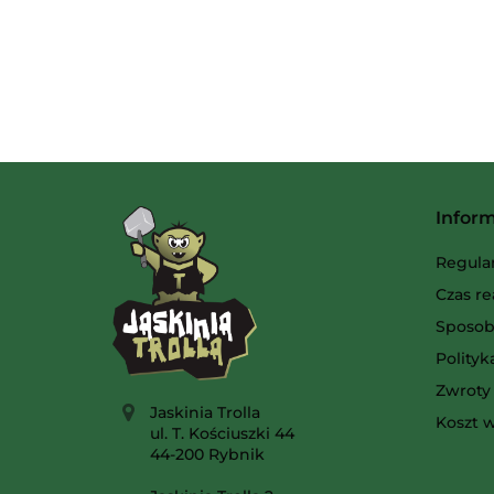
Infor
Regula
Czas re
Sposob
Polity
Zwroty 
Jaskinia Trolla
Koszt w
ul. T. Kościuszki 44
44-200 Rybnik