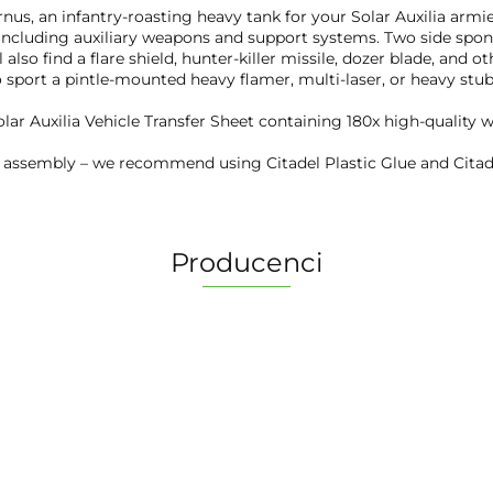
fernus, an infantry-roasting heavy tank for your Solar Auxilia a
, including auxiliary weapons and support systems. Two side spo
 also find a flare shield, hunter-killer missile, dozer blade, and 
 sport a pintle-mounted heavy flamer, multi-laser, or heavy stub
olar Auxilia Vehicle Transfer Sheet containing 180x high-quality 
s assembly – we recommend using Citadel Plastic Glue and Citade
Producenci
2 Pionki