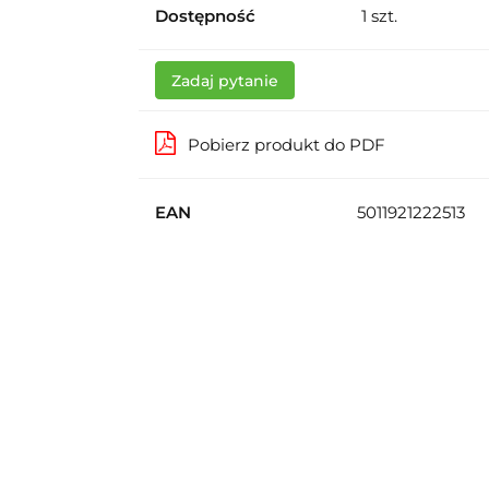
Dostępność
1
szt.
Zadaj pytanie
Pobierz produkt do PDF
EAN
5011921222513