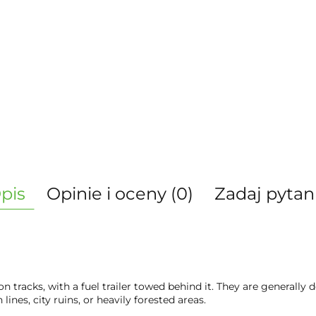
pis
Opinie i oceny (0)
Zadaj pytan
 on tracks, with a fuel trailer towed behind it. They are general
ines, city ruins, or heavily forested areas.