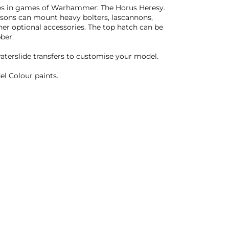
rmies in games of Warhammer: The Horus Heresy.
nsons can mount heavy bolters, lascannons,
other optional accessories. The top hatch can be
ber.
waterslide transfers to customise your model.
l Colour paints.