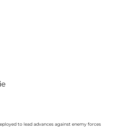
ie
ly deployed to lead advances against enemy forces