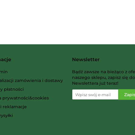
Albi
macje
Newsletter
AMIGO Spiel
min
Bądź zawsze na bieżąco z ofe
naszego sklepu, zapisz się do
alizacji zamówienia i dostawy
Newslettera już teraz!
y płatności
ka prywatności&cookies
i reklamacje
Ammo
ysyłki