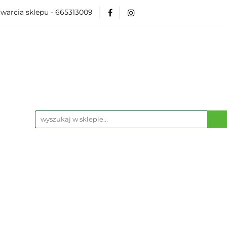
warcia sklepu - 665313009
Akcesoria
Modelarka
Karcianki
Planszó
ko Pop
Wydarzenia
ka
Karcianki
Planszówki
RPG
Książk