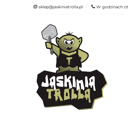
sklep@jaskiniatrolla.pl
W godzinach ot
Bitewniaki
Książki
Fun
Bitewniaki
Akcesoria
Modelar