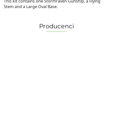
This kit contains one Stormraven Gunship, a Flying
Stem and a Large Oval Base.
Producenci
2 Pionki
Albi