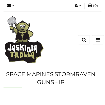
(
0
)
Zaloguj się
Zarejestruj się
Dodaj zgłoszenie
SPACE MARINES:STORMRAVEN
GUNSHIP