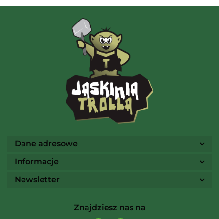
AMIGO Spiel
Ammo
Dane adresowe
Informacje
Newsletter
Arcane Tinmen
Znajdziesz nas na