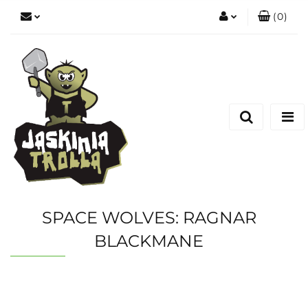
(
0
)
Zaloguj się
Zarejestruj się
Dodaj zgłoszenie
SPACE WOLVES: RAGNAR
BLACKMANE