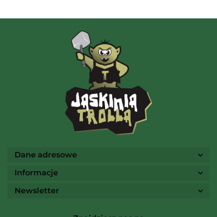
AMIGO Spiel
Ammo
Dane adresowe
Informacje
Newsletter
Arcane Tinmen