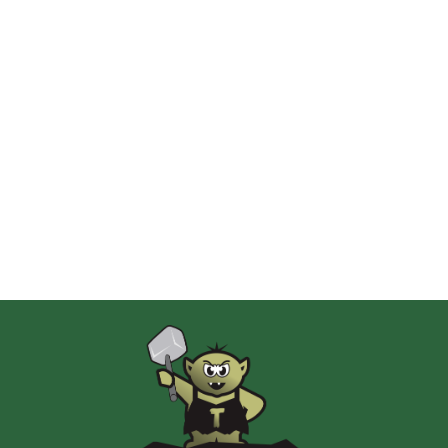
2 Pionki
Albi
AMIGO Spiel