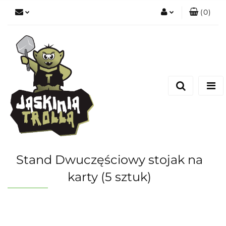
(
0
)
Zaloguj się
Zarejestruj się
Dodaj zgłoszenie
Stand Dwuczęściowy stojak na
karty (5 sztuk)