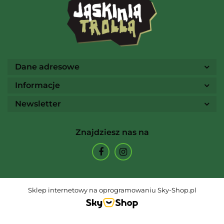
Ammo
Dane adresowe
Informacje
Newsletter
Arcane Tinmen
Znajdziesz nas na
Archon Studio
Sklep internetowy na oprogramowaniu Sky-Shop.pl