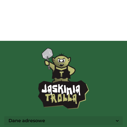
Albi
AMIGO Spiel
Ammo
Dane adresowe