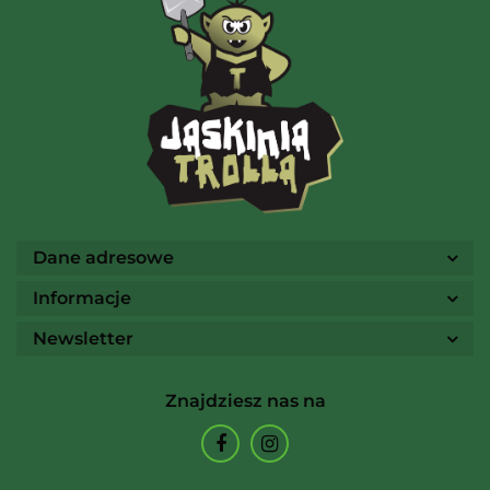
AMIGO Spiel
Ammo
Dane adresowe
Informacje
Newsletter
Arcane Tinmen
Znajdziesz nas na