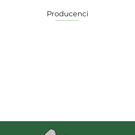
Producenci
2 Pionki
Albi