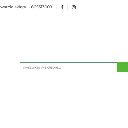
warcia sklepu - 665313009
Akcesoria
Modelarka
Karcianki
Planszó
ko Pop
Wydarzenia
ka
Karcianki
Planszówki
RPG
Książk