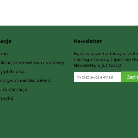
Albi
macje
Newsletter
AMIGO Spiel
min
Bądź zawsze na bieżąco z ofe
naszego sklepu, zapisz się do
alizacji zamówienia i dostawy
Newslettera już teraz!
y płatności
ka prywatności&cookies
i reklamacje
Ammo
ysyłki