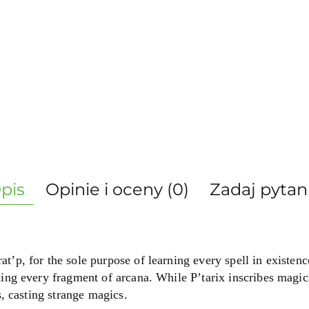
pis
Opinie i oceny (0)
Zadaj pytan
t’p, for the sole purpose of learning every spell in existen
ing every fragment of arcana. While P’tarix inscribes magic
s, casting strange magics.