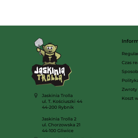
Infor
Regula
Czas re
Sposob
Polity
Zwroty 
Jaskinia Trolla
Koszt w
ul. T. Kościuszki 44
44-200 Rybnik
Jaskinia Trolla 2
ul. Chorzowska 21
44-100 Gliwice