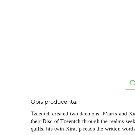
O
Opis producenta:
T
zeentch created two daemons, P’tarix and Xira
their Disc of Tzeentch through the realms seek
quills, his twin Xirat’p reads the written word