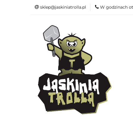
sklep@jaskiniatrolla.pl
W godzinach ot
Bitewniaki
Książki
Fun
Bitewniaki
Akcesoria
Modelar