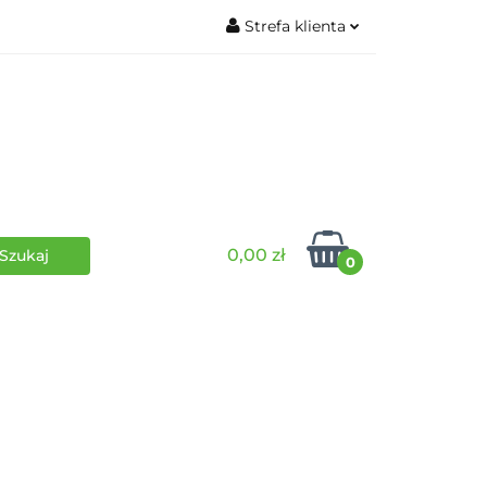
Strefa klienta
wki
RPG
Zaloguj się
Zarejestruj się
Dodaj zgłoszenie
0,00 zł
0
i
Funko Pop
Wydarzenia