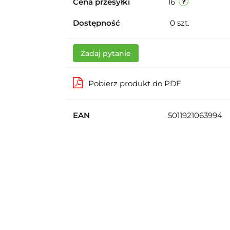
Cena przesyłki
16
Dostępność
0
szt.
Zadaj pytanie
Pobierz produkt do PDF
EAN
5011921063994