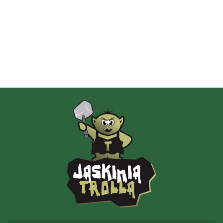
Albi
AMIGO Spiel
Ammo