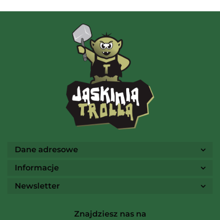
AMIGO Spiel
Ammo
Dane adresowe
Informacje
Newsletter
Arcane Tinmen
Znajdziesz nas na