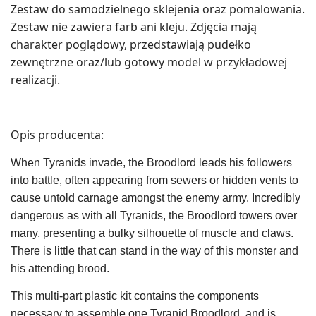
Zestaw do samodzielnego sklejenia oraz pomalowania.
Zestaw nie zawiera farb ani kleju. Zdjęcia mają
charakter poglądowy, przedstawiają pudełko
zewnętrzne oraz/lub gotowy model w przykładowej
realizacji.
Opis producenta:
When Tyranids invade, the Broodlord leads his followers
into battle, often appearing from sewers or hidden vents to
cause untold carnage amongst the enemy army. Incredibly
dangerous as with all Tyranids, the Broodlord towers over
many, presenting a bulky silhouette of muscle and claws.
There is little that can stand in the way of this monster and
his attending brood.
This multi-part plastic kit contains the components
necessary to assemble one Tyranid Broodlord, and is