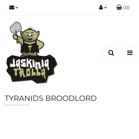
(
0
)
Zaloguj się
Zarejestruj się
Dodaj zgłoszenie
TYRANIDS BROODLORD