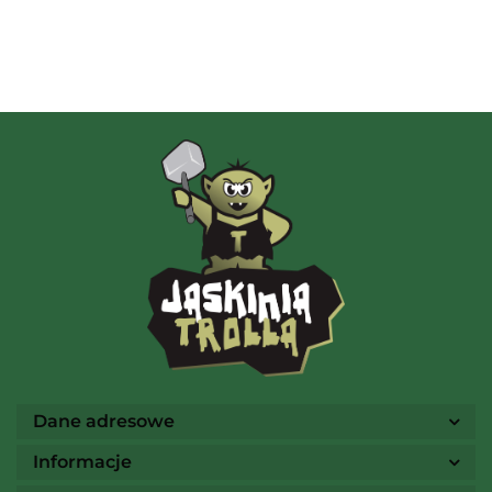
Albi
AMIGO Spiel
Ammo
Dane adresowe
Informacje