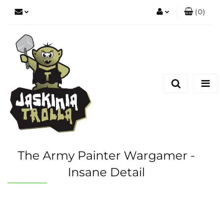
(
0
)
Zaloguj się
Zarejestruj się
Dodaj zgłoszenie
The Army Painter Wargamer -
Insane Detail