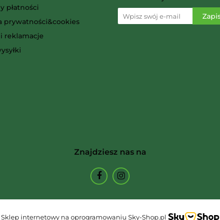
y płatności
ka prywatności&cookies
i reklamacje
Ammo
ysyłki
Arcane Tinmen
Znajdziesz nas na
Archon Studio
Sklep internetowy na oprogramowaniu Sky-Shop.pl