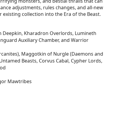
rrifying monsters, and bestial thralls that can
lance adjustments, rules changes, and all-new
xisting collection into the Era of the Beast.
eth Deepkin, Kharadron Overlords, Lumineth
anguard Auxiliary Chamber, and Warrior
rcanites), Maggotkin of Nurgle (Daemons and
 Untamed Beasts, Corvus Cabal, Cypher Lords,
ood
Ogor Mawtribes