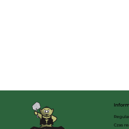
Infor
Regula
Czas re