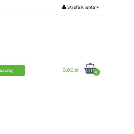
Strefa klienta
wki
RPG
Zaloguj się
Zarejestruj się
Dodaj zgłoszenie
0,00 zł
0
i
Funko Pop
Wydarzenia