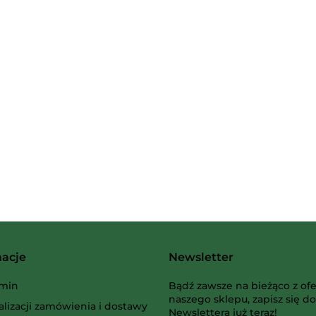
2 Pionki
Albi
macje
Newsletter
AMIGO Spiel
min
Bądź zawsze na bieżąco z ofe
naszego sklepu, zapisz się do
alizacji zamówienia i dostawy
Newslettera już teraz!