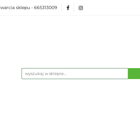
warcia sklepu - 665313009
Akcesoria
Modelarka
Karcianki
Planszó
ko Pop
Wydarzenia
ka
Karcianki
Planszówki
RPG
Książk