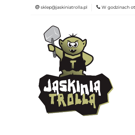
sklep@jaskiniatrolla.pl
W godzinach ot
Bitewniaki
Książki
Fun
Bitewniaki
Akcesoria
Modelar