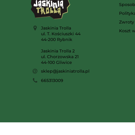
Sposob
Polity
Zwroty 
Jaskinia Trolla
Koszt w
ul. T. Kościuszki 44
44-200 Rybnik
Jaskinia Trolla 2
ul. Chorzowska 21
44-100 Gliwice
sklep@jaskiniatrolla.pl
665313009