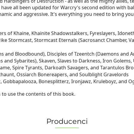
 Harbingers of Destruction - as well as the mighty allies, te
e have all been updated for Warcry's second edition with ba
c and aggressive. It's everything you need to bring your e
ters of Khaine, Khainite Shadowstalkers, Fyreslayers, Idon
rike Stormcast, Stormcast Eternals (Sacrosanct Chamber, V
s and Bloodbound), Disciples of Tzeentch (Daemons and A
 and Sybarites), Skaven, Slaves to Darkness, Iron Golems,
lame, Spire Tyrants, Darkoath Savagers, and Tarantulos Br
thaunt, Ossiarch Bonereapers, and Soulblight Gravelords
, Gobbapalooza, Bonesplitterz, Ironjawz, Kruleboyz, and 
 to use the contents of this book.
Producenci