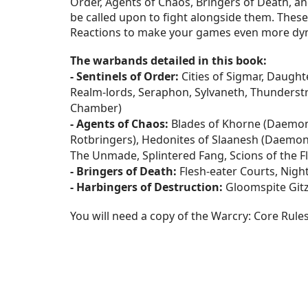
Order, Agents of Chaos, Bringers of Death, and
be called upon to fight alongside them. Thes
Reactions to make your games even more dynami
The warbands detailed in this book:
- Sentinels of Order:
Cities of Sigmar, Daugh
Realm-lords, Seraphon, Sylvaneth, Thunderst
Chamber)
- Agents of Chaos:
Blades of Khorne (Daemon
Rotbringers), Hedonites of Slaanesh (Daemons
The Unmade, Splintered Fang, Scions of the F
- Bringers of Death:
Flesh-eater Courts, Nigh
- Harbingers of Destruction:
Gloomspite Gitz
You will need a copy of the Warcry: Core Rules