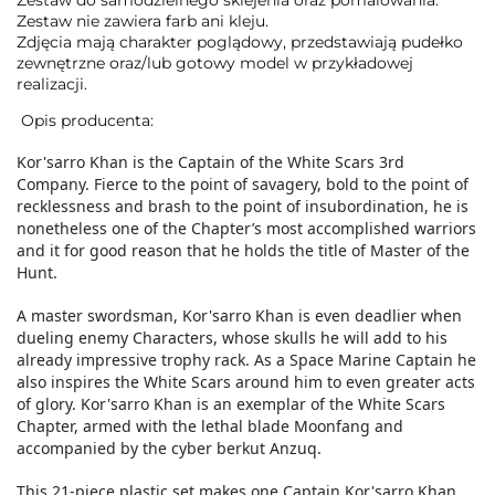
Zestaw do samodzielnego sklejenia oraz pomalowania.
Zestaw nie zawiera farb ani kleju.
Zdjęcia mają charakter poglądowy, przedstawiają pudełko
zewnętrzne oraz/lub gotowy model w przykładowej
realizacji.
Opis producenta:
Kor'sarro
Khan
is the Captain of the White Scars 3rd
Company. Fierce to the point of savagery, bold to the point of
recklessness and brash to the point of insubordination, he is
nonetheless one of the Chapter’s most accomplished warriors
and it for good reason that he holds the title of Master of the
Hunt.
A master swordsman, Kor'sarro Khan is even deadlier when
dueling enemy Characters, whose skulls he will add to his
already impressive trophy rack. As a Space Marine Captain he
also inspires the White Scars around him to even greater acts
of glory. Kor'sarro Khan is an exemplar of the White Scars
Chapter, armed with the lethal blade Moonfang and
accompanied by the cyber berkut Anzuq.
This 21-piece plastic set makes one Captain Kor'sarro Khan