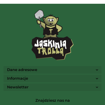
AMIGO Spiel
Ammo
Dane adresowe
Informacje
Newsletter
Arcane Tinmen
Znajdziesz nas na