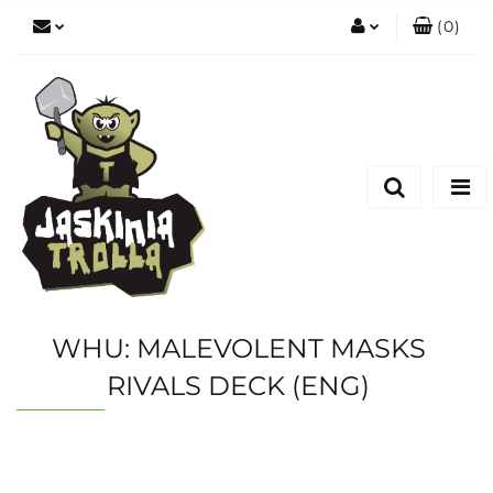
(
0
)
Zaloguj się
Zarejestruj się
Dodaj zgłoszenie
WHU: MALEVOLENT MASKS
RIVALS DECK (ENG)