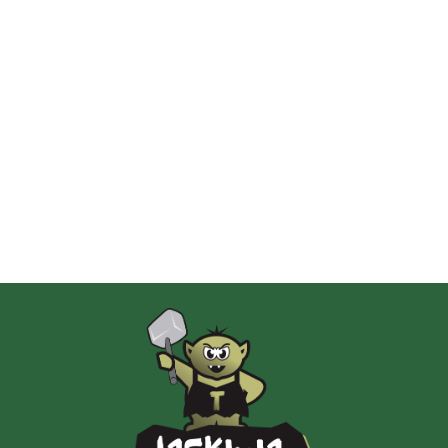
2 Pionki
Albi
AMIGO Spiel