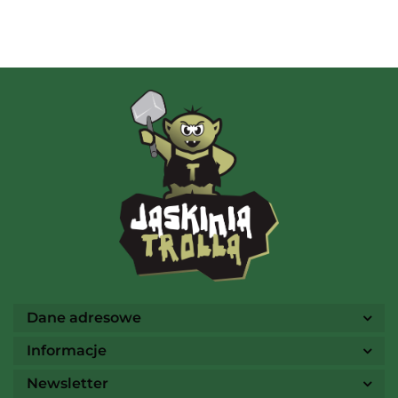
Albi
AMIGO Spiel
Ammo
Dane adresowe
Informacje
Newsletter