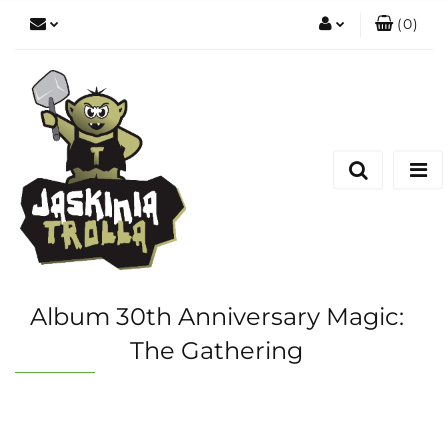
(
0
)
Zaloguj się
Zarejestruj się
Dodaj zgłoszenie
Album 30th Anniversary Magic:
The Gathering