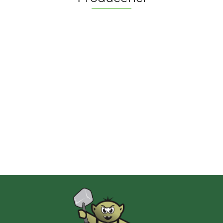
2 Pionki
Albi
AMIGO Spiel