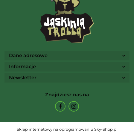
Ammo
Dane adresowe
Informacje
Newsletter
Arcane Tinmen
Znajdziesz nas na
Archon Studio
Sklep internetowy na oprogramowaniu Sky-Shop.pl